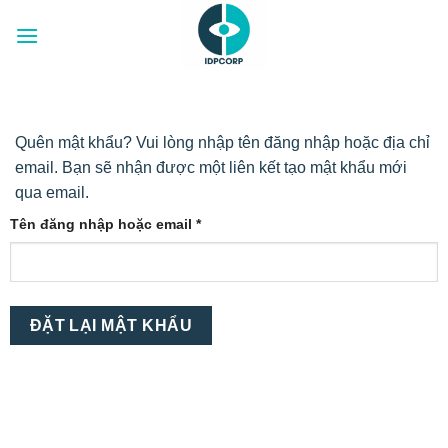
Chuyển
đến
nội
dung
Quên mật khẩu? Vui lòng nhập tên đăng nhập hoặc địa chỉ
email. Bạn sẽ nhận được một liên kết tạo mật khẩu mới
qua email.
Bắt
Tên đăng nhập hoặc email
*
buộc
ĐẶT LẠI MẬT KHẨU