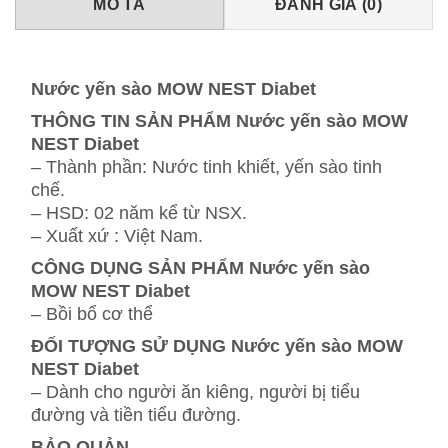
MÔ TẢ
ĐÁNH GIÁ (0)
Nước yến sào MOW NEST Diabet
THÔNG TIN SẢN PHẨM Nước yến sào MOW
NEST Diabet
– Thành phần: Nước tinh khiết, yến sào tinh
chế.
– HSD: 02 năm kể từ NSX.
– Xuất xứ : Việt Nam.
CÔNG DỤNG SẢN PHẨM Nước yến sào
MOW NEST Diabet
– Bồi bổ cơ thể
ĐỐI TƯỢNG SỬ DỤNG Nước yến sào MOW
NEST Diabet
– Dành cho người ăn kiêng, người bị tiểu
đường và tiền tiểu đường.
BẢO QUẢN