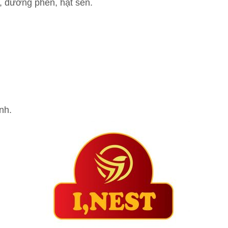
ế, đường phèn, hạt sen.
nh.