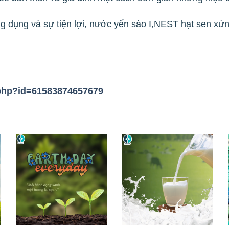
ng dụng và sự tiện lợi, nước yến sào I,NEST hạt sen xứ
.php?id=61583874657679