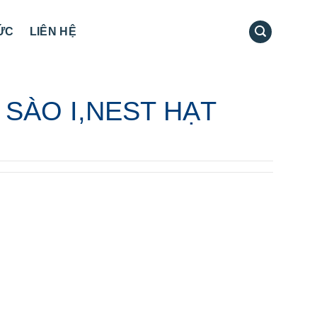
TỨC
LIÊN HỆ
SÀO I,NEST HẠT