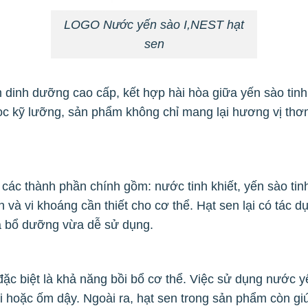
LOGO Nước yến sào I,NEST hạt
sen
inh dưỡng cao cấp, kết hợp hài hòa giữa yến sào tinh c
c kỹ lưỡng, sản phẩm không chỉ mang lại hương vị thơm
ác thành phần chính gồm: nước tinh khiết, yến sào tin
n và vi khoáng cần thiết cho cơ thể. Hạt sen lại có tác d
a bổ dưỡng vừa dễ sử dụng.
đặc biệt là khả năng bồi bổ cơ thể. Việc sử dụng nước
i hoặc ốm dậy. Ngoài ra, hạt sen trong sản phẩm còn giú