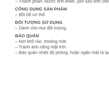
– Thành phần: Nước tinh khiết, yến sào tinh ch
CÔNG DỤNG SẢN PHẨM
– Bồi bổ cơ thể.
ĐỐI TƯỢNG SỬ DỤNG
– Dành cho mọi đối tượng.
BẢO QUẢN
– Nơi khô ráo, thoáng mát.
– Tránh ánh nắng mặt trời.
– Bảo quản nhiệt độ phòng, hoặc ngăn mát tủ lạ