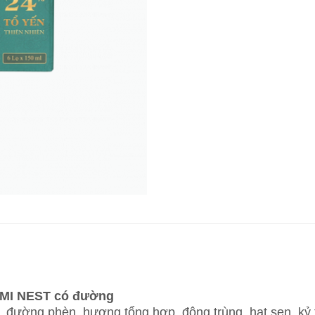
MI NEST có đường
ế, đường phèn, hương tổng hợp, đông trùng, hạt sen, kỷ 