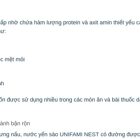
p nhờ chứa hàm lượng protein và axit amin thiết yếu ca
hư:
ệc mệt mỏi
nh
vốn được sử dụng nhiều trong các món ăn và bài thuốc dâ
hành bận rộn
chưng nấu, nước yến sào UNIFAMI NEST có đường được 