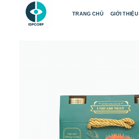
Chuyển
đến
TRANG CHỦ
GIỚI THIỆU
nội
dung