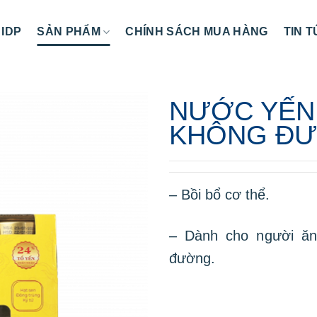
 IDP
SẢN PHẨM
CHÍNH SÁCH MUA HÀNG
TIN 
NƯỚC YẾN 
KHÔNG ĐƯ
– Bồi bổ cơ thể.
– Dành cho người ăn 
đường.