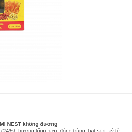
MI NEST không đường
 (24%), hương tổng hợp, đông trùng, hạt sen, kỷ tử.