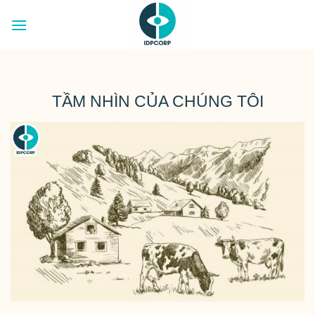
Chuyển
đến
nội
dung
TẦM NHÌN CỦA CHÚNG TÔI