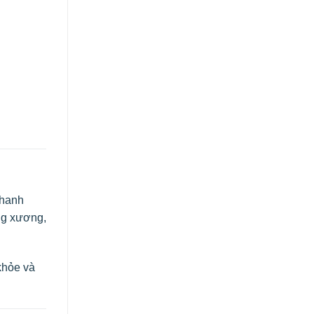
nhanh
ng xương,
 khỏe và