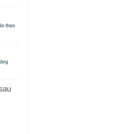
ần theo
hăng
sau