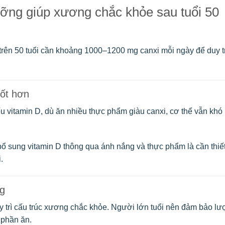
ưỡng giúp xương chắc khỏe sau tuổi 50
trên 50 tuổi cần khoảng 1000–1200 mg canxi mỗi ngày để duy tr
tốt hơn
ếu vitamin D, dù ăn nhiều thực phẩm giàu canxi, cơ thể vẫn khó
 bổ sung vitamin D thông qua ánh nắng và thực phẩm là cần thiế
.
ng
uy trì cấu trúc xương chắc khỏe. Người lớn tuổi nên đảm bảo l
 phần ăn.