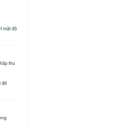
ì mật độ
 hấp thu
t để
ượng