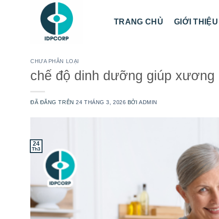
Chuyển
đến
TRANG CHỦ
GIỚI THIỆU
nội
dung
CHƯA PHÂN LOẠI
chế độ dinh dưỡng giúp xương 
ĐÃ ĐĂNG TRÊN
24 THÁNG 3, 2026
BỞI
ADMIN
24
Th3