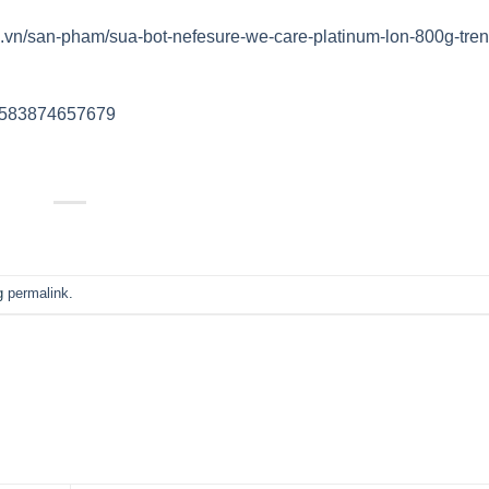
rp.vn/san-pham/sua-bot-nefesure-we-care-platinum-lon-800g-tren
61583874657679
ng
permalink
.