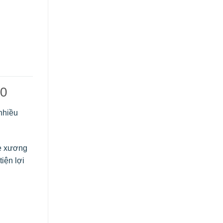
50
nhiều
ỏe xương
iện lợi