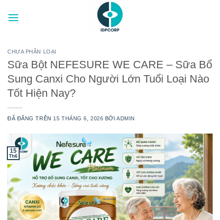
Chuyển
đến
nội
dung
CHƯA PHÂN LOẠI
Sữa Bột NEFESURE WE CARE – Sữa Bổ
Sung Canxi Cho Người Lớn Tuổi Loại Nào
Tốt Hiện Nay?
ĐÃ ĐĂNG TRÊN
15 THÁNG 6, 2026
BỞI
ADMIN
15
Th6