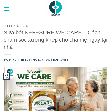
Chuyển
đến
nội
dung
CHƯA PHÂN LOẠI
Sữa bột NEFESURE WE CARE – Cách
chăm sóc xương khớp cho cha mẹ ngay tại
nhà
ĐÃ ĐĂNG TRÊN
24 THÁNG 6, 2026
BỞI
ADMIN
24
Th6