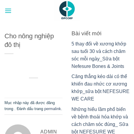
Chuyển
đến
nội
dung
Bài viết mới
Cho nông nghiệp
đô thị
5 thay đổi về xương khớp
sau tuổi 30 và cách chăm
sóc mỗi ngày_Sữa bột
Nefesure Bones & Joints
Căng thẳng kéo dài có thể
khiến đau nhức cơ xương
khớp_sữa bột NEFESURE
WE CARE
Mục nhập này đã được đăng
trong . Đánh dấu trang
permalink
.
Những hiểu lầm phổ biến
về bệnh thoái hóa khớp và
cách chăm sóc đúng_ Sữa
ADMIN
bột NEFESURE WE