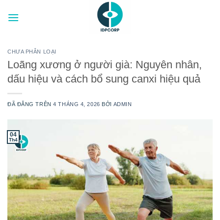
Chuyển
đến
nội
dung
CHƯA PHÂN LOẠI
Loãng xương ở người già: Nguyên nhân,
dấu hiệu và cách bổ sung canxi hiệu quả
ĐÃ ĐĂNG TRÊN
4 THÁNG 4, 2026
BỞI
ADMIN
04
Th4