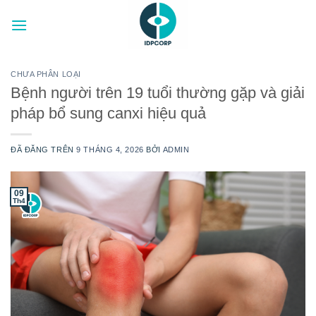
Chuyển
đến
nội
dung
CHƯA PHÂN LOẠI
Bệnh người trên 19 tuổi thường gặp và giải
pháp bổ sung canxi hiệu quả
ĐÃ ĐĂNG TRÊN
9 THÁNG 4, 2026
BỞI
ADMIN
09
Th4