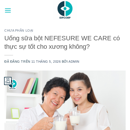
Chuyển
đến
nội
dung
CHƯA PHÂN LOẠI
Uống sữa bột NEFESURE WE CARE có
thực sự tốt cho xương không?
ĐÃ ĐĂNG TRÊN
11 THÁNG 5, 2026
BỞI
ADMIN
11
Th5