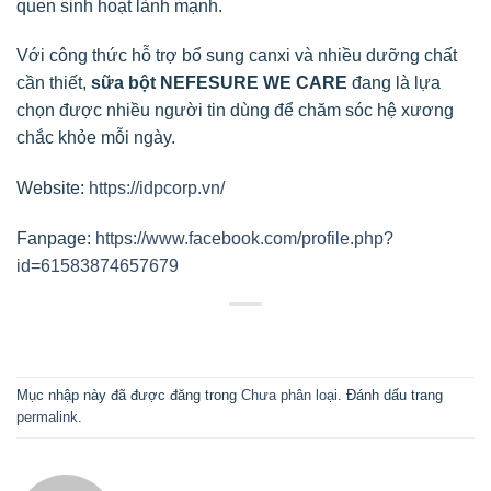
quen sinh hoạt lành mạnh.
Với công thức hỗ trợ bổ sung canxi và nhiều dưỡng chất
cần thiết,
sữa bột NEFESURE WE CARE
đang là lựa
chọn được nhiều người tin dùng để chăm sóc hệ xương
chắc khỏe mỗi ngày.
Website:
https://idpcorp.vn/
Fanpage:
https://www.facebook.com/profile.php?
id=61583874657679
Mục nhập này đã được đăng trong
Chưa phân loại
. Đánh dấu trang
permalink
.