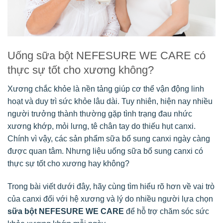
Uống sữa bột NEFESURE WE CARE có
thực sự tốt cho xương không?
Xương chắc khỏe là nền tảng giúp cơ thể vận động linh
hoạt và duy trì sức khỏe lâu dài. Tuy nhiên, hiện nay nhiều
người trưởng thành thường gặp tình trạng đau nhức
xương khớp, mỏi lưng, tê chân tay do thiếu hụt canxi.
Chính vì vậy, các sản phẩm sữa bổ sung canxi ngày càng
được quan tâm. Nhưng liệu uống sữa bổ sung canxi có
thực sự tốt cho xương hay không?
Trong bài viết dưới đây, hãy cùng tìm hiểu rõ hơn về vai trò
của canxi đối với hệ xương và lý do nhiều người lựa chọn
sữa bột NEFESURE WE CARE
để hỗ trợ chăm sóc sức