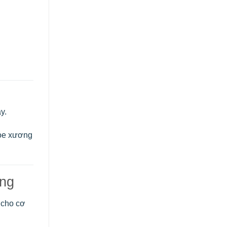
y.
hỏe xương
ơng
 cho cơ