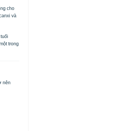
ống cho
canxi và
tuổi
một trong
ở nên