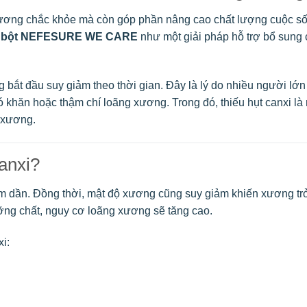
 xương chắc khỏe mà còn góp phần nâng cao chất lượng cuộc s
 bột NEFESURE WE CARE
như một giải pháp hỗ trợ bổ sung 
bắt đầu suy giảm theo thời gian. Đây là lý do nhiều người lớn 
 khăn hoặc thậm chí loãng xương. Trong đó, thiếu hụt canxi là 
 xương.
canxi?
iảm dần. Đồng thời, mật độ xương cũng suy giảm khiến xương tr
ng chất, nguy cơ loãng xương sẽ tăng cao.
i: