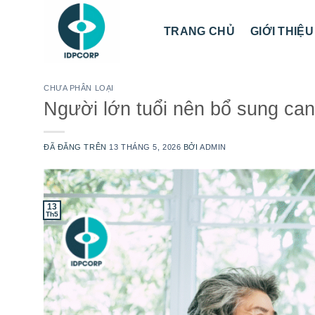
Chuyển
đến
TRANG CHỦ
GIỚI THIỆU
nội
dung
CHƯA PHÂN LOẠI
Người lớn tuổi nên bổ sung can
ĐÃ ĐĂNG TRÊN
13 THÁNG 5, 2026
BỞI
ADMIN
13
Th5