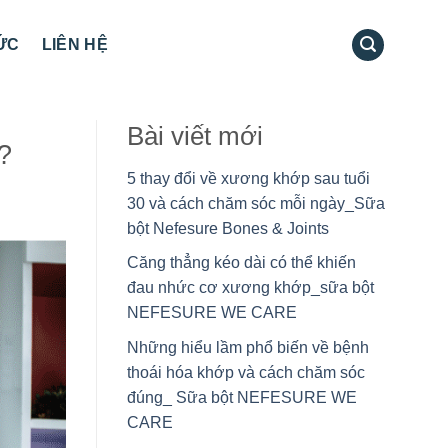
TỨC
LIÊN HỆ
Bài viết mới
?
5 thay đổi về xương khớp sau tuổi
30 và cách chăm sóc mỗi ngày_Sữa
bột Nefesure Bones & Joints
Căng thẳng kéo dài có thể khiến
đau nhức cơ xương khớp_sữa bột
NEFESURE WE CARE
Những hiểu lầm phổ biến về bệnh
thoái hóa khớp và cách chăm sóc
đúng_ Sữa bột NEFESURE WE
CARE