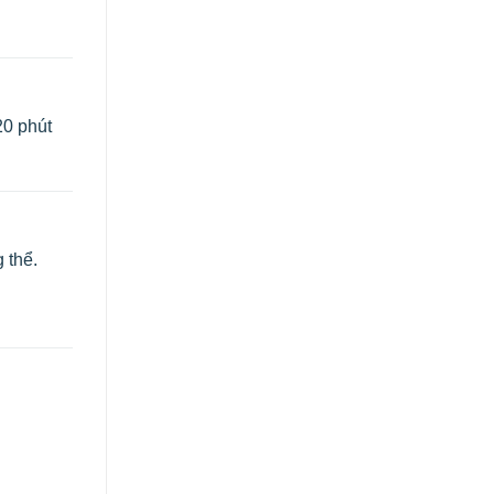
20 phút
 thể.