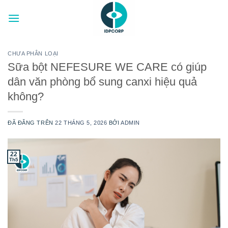
Chuyển
đến
nội
dung
CHƯA PHÂN LOẠI
Sữa bột NEFESURE WE CARE có giúp
dân văn phòng bổ sung canxi hiệu quả
không?
ĐÃ ĐĂNG TRÊN
22 THÁNG 5, 2026
BỞI
ADMIN
22
Th5