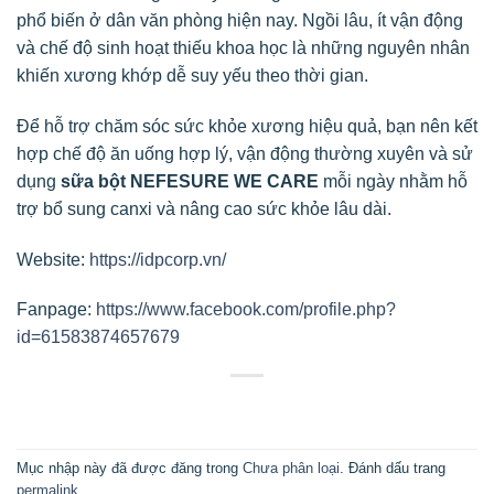
phổ biến ở dân văn phòng hiện nay. Ngồi lâu, ít vận động
và chế độ sinh hoạt thiếu khoa học là những nguyên nhân
khiến xương khớp dễ suy yếu theo thời gian.
Để hỗ trợ chăm sóc sức khỏe xương hiệu quả, bạn nên kết
hợp chế độ ăn uống hợp lý, vận động thường xuyên và sử
dụng
sữa bột NEFESURE WE CARE
mỗi ngày nhằm hỗ
trợ bổ sung canxi và nâng cao sức khỏe lâu dài.
Website:
https://idpcorp.vn/
Fanpage:
https://www.facebook.com/profile.php?
id=61583874657679
Mục nhập này đã được đăng trong
Chưa phân loại
. Đánh dấu trang
permalink
.