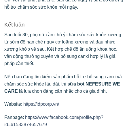
hỗ trợ chăm sóc sức khỏe mỗi ngày.
Kết luận
Sau tuổi 30, phụ nữ cần chú ý chăm sóc sức khỏe xương
từ sớm để hạn chế nguy cơ loãng xương và đau nhức
xương khớp về sau. Kết hợp chế độ ăn uống khoa học,
vận động thường xuyên và bổ sung canxi hợp lý là giải
pháp cần thiết.
Nếu bạn đang tìm kiếm sản phẩm hỗ trợ bổ sung canxi và
chăm sóc sức khỏe lâu dài, thì
sữa bột NEFESURE WE
CARE
là lựa chọn đáng cân nhắc cho cả gia đình.
Website:
https://idpcorp.vn/
Fanpage:
https://www.facebook.com/profile.php?
id=61583874657679