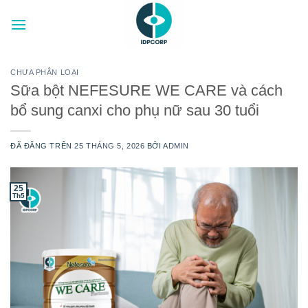
Chuyển
đến
nội
dung
CHƯA PHÂN LOẠI
Sữa bột NEFESURE WE CARE và cách
bổ sung canxi cho phụ nữ sau 30 tuổi
ĐÃ ĐĂNG TRÊN
25 THÁNG 5, 2026
BỞI
ADMIN
25
Th5