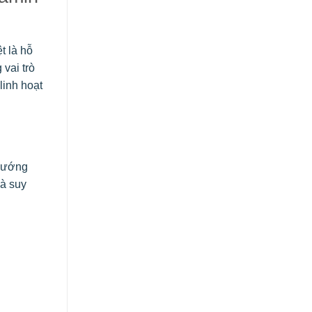
t là hỗ
vai trò
linh hoạt
 hướng
à suy