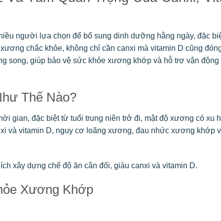
iều người lựa chọn để bổ sung dinh dưỡng hằng ngày, đặc biệ
hệ xương chắc khỏe, không chỉ cần canxi mà vitamin D cũng đóng 
ng song, giúp bảo vệ sức khỏe xương khớp và hỗ trợ vận động 
 Như Thế Nào?
i gian, đặc biệt từ tuổi trung niên trở đi, mật độ xương có xu
xi và vitamin D, nguy cơ loãng xương, đau nhức xương khớp v
ch xây dựng chế độ ăn cân đối, giàu canxi và vitamin D.
Khỏe Xương Khớp