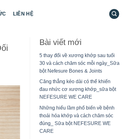
TỨC
LIÊN HỆ
Bài viết mới
ối
5 thay đổi về xương khớp sau tuổi
30 và cách chăm sóc mỗi ngày_Sữa
bột Nefesure Bones & Joints
Căng thẳng kéo dài có thể khiến
đau nhức cơ xương khớp_sữa bột
NEFESURE WE CARE
Những hiểu lầm phổ biến về bệnh
thoái hóa khớp và cách chăm sóc
đúng_ Sữa bột NEFESURE WE
CARE