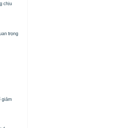
g chịu
quan trọng
ể giảm