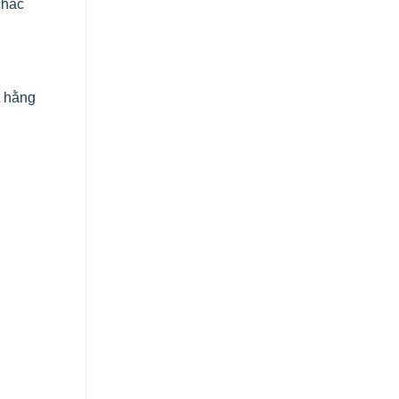
chắc
t hằng