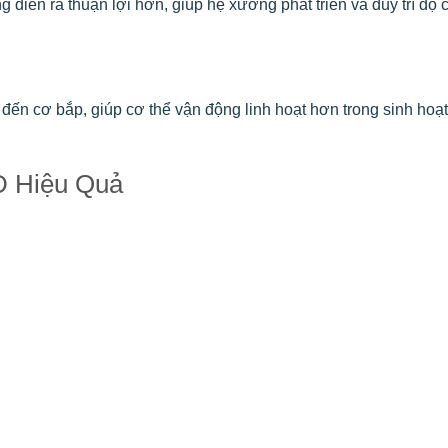
 diễn ra thuận lợi hơn, giúp hệ xương phát triển và duy trì độ 
 đến cơ bắp, giúp cơ thể vận động linh hoạt hơn trong sinh hoạ
D Hiệu Quả