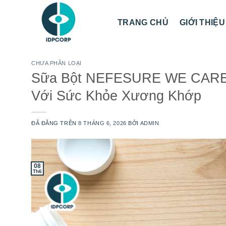
Chuyển
đến
TRANG CHỦ
GIỚI THIỆU
nội
dung
CHƯA PHÂN LOẠI
Sữa Bột NEFESURE WE CARE – 
Với Sức Khỏe Xương Khớp
ĐÃ ĐĂNG TRÊN
8 THÁNG 6, 2026
BỞI
ADMIN
08
Th6