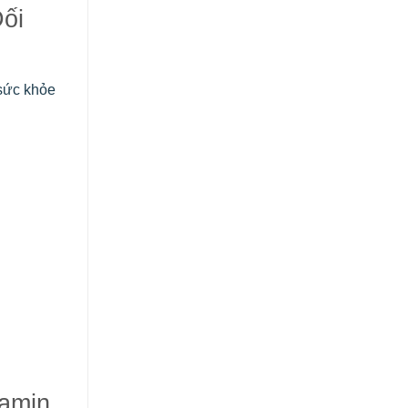
ối
 sức khỏe
amin