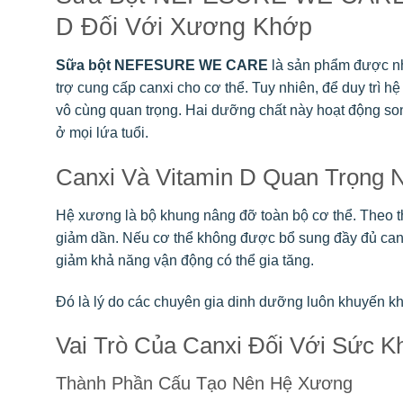
D Đối Với Xương Khớp
Sữa bột NEFESURE WE CARE
là sản phẩm được nh
trợ cung cấp canxi cho cơ thể. Tuy nhiên, để duy trì 
vô cùng quan trọng. Hai dưỡng chất này hoạt động so
ở mọi lứa tuổi.
Canxi Và Vitamin D Quan Trọng
Hệ xương là bộ khung nâng đỡ toàn bộ cơ thể. Theo thờ
giảm dần. Nếu cơ thể không được bổ sung đầy đủ can
giảm khả năng vận động có thể gia tăng.
Đó là lý do các chuyên gia dinh dưỡng luôn khuyến khí
Vai Trò Của Canxi Đối Với Sức 
Thành Phần Cấu Tạo Nên Hệ Xương