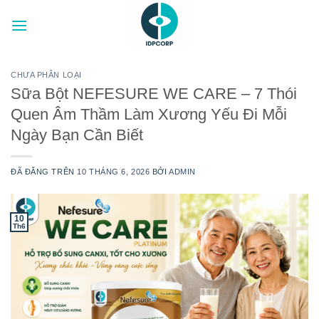
Chuyển
đến
nội
dung
CHƯA PHÂN LOẠI
Sữa Bột NEFESURE WE CARE – 7 Thói
Quen Âm Thầm Làm Xương Yếu Đi Mỗi
Ngày Bạn Cần Biết
ĐÃ ĐĂNG TRÊN
10 THÁNG 6, 2026
BỞI
ADMIN
10
Th6